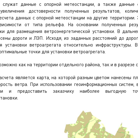
и служат данные с опорной метеостанции, а также данные 
увеличения достоверности полученных результатов, коли
есчета данных с опорной метеостанции на другие территории.
висимости от типа рельефа. На основании полученных рез
ки для размещения ветроэнергетической установки. В дальне
есены дороги и ЛЭП. Исходя, из заданных расстояний до дор
я установки ветроагрегата относительно инфраструктуры. 
оптимальные точки для установки ветроагрегата.
зможно как на территории отдельного района, так и в разрезе 
асчета является карта, на которой разным цветом нанесены п
орость ветра. При использовании геоинформационных систем, 
ции и предоставить заказчику наиболее выгодную т
тановки.