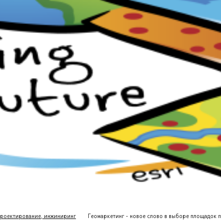
роектирование, инжиниринг
Геомаркетинг - новое слово в выборе площадок 