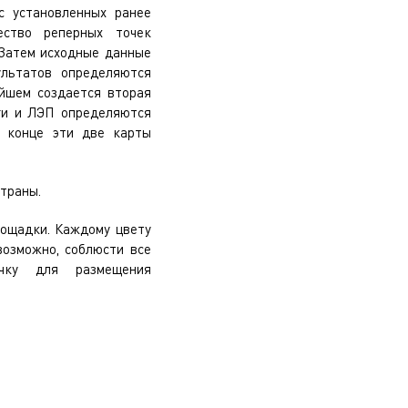
с установленных ранее
чество реперных точек
 Затем исходные данные
ультатов определяются
йшем создается вторая
оги и ЛЭП определяются
В конце эти две карты
страны.
лощадки. Каждому цвету
возможно, соблюсти все
очку для размещения