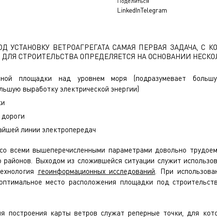
Поделиться
LinkedIn
Telegram
 УСТАНОВКУ ВЕТРОАГРЕГАТА САМАЯ ПЕРВАЯ ЗАДАЧА, С К
 ДЛЯ СТРОИТЕЛЬСТВА ОПРЕДЕЛЯЕТСЯ НА ОСНОВАНИИ НЕСКО
ьной площадки над уровнем моря (подразумевает больш
льшую выработку электрической энергии)
ки
 дороги
айшей линии электропередач
со всеми вышеперечисленными параметрами довольно трудоем
 районов. Выходом из сложившейся ситуации служит использов
технология
геоинформационных исследований
. При использова
оптимальное место расположения площадки под строительств
я построения карты ветров служат реперные точки, для кото