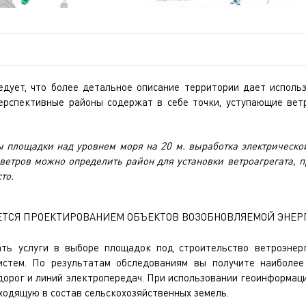
едует, что более детальное описание территории дает исполь
ерспективные районы содержат в себе точки, уступающие вет
 площадки над уровнем моря на 20 м. выработка электрической
ветров можно определить район для установки ветроагрегата, 
то.
ЕТСЯ ПРОЕКТИРОВАНИЕМ ОБЪЕКТОВ ВОЗОБНОВЛЯЕМОЙ ЭНЕР
ать услуги в выборе площадок под строительство ветроэнерг
истем. По результатам обследованиям вы получите наиболе
 дорог и линий электропередач. При использовании геоинформац
ходящую в состав сельскохозяйственных земель.