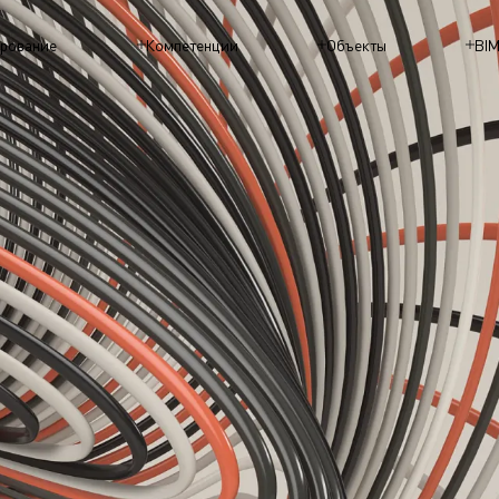
рование
Компетенции
Объекты
BI
СЛАБОТО
СИСТЕМЫ