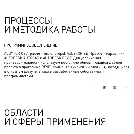
спортивные, торговые здания.
ПРОЦЕССЫ
И МЕТОДИКА РАБОТЫ
ПРОГРАММНОЕ ОБЕСПЕЧЕНИЕ
AUDYTOR OZC (расчёт теплопотерь), AUDYTOR SET (расчёт гидравлики),
AUTODESK AUTOCAD и AUTODESK REVIT. Для увеличения
производительности используем постоянно обновляющийся шаблон
проекта в программе REVIT, применяем скрипты и плагины, находящиеся
в открытом доступе, а также разработанные собственными
программистами.
01
04
ОБЛАСТИ
И СФЕРЫ ПРИМЕНЕНИЯ