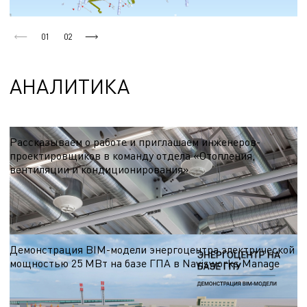
01
02
АНАЛИТИКА
Рассказываем о работе и приглашаем инженеров-
проектировщиков в команду отдела «Отопления,
вентиляции и кондиционирования»
ЭНЭКА ищет инженеров-проектировщиков, которые хотят стать частью
нашей команды.
10.07.2024
Демонстрация BIM-модели энергоцентра электрической
мощностью 25 МВт на базе ГПА в Navisworks Manage
В видео показано здание энергоцентра электрической мощностью 25 МВт на
базе ГПА. Вид топлива энергоцентра — природный газ
14.06.2022