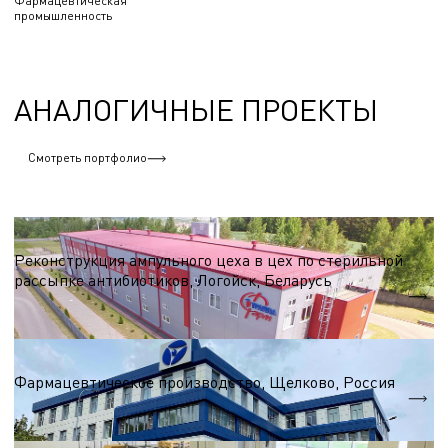
Фармацевтическая
промышленность
АНАЛОГИЧНЫЕ ПРОЕКТЫ
Смотреть портфолио
Фармацевтическая промышленность
Реконструкция ампульного цеха в цех по стерильной
рассыпке антибиотиков, Логойск, Беларусь
S = 1 728 м.кв.
Фармацевтическая промышленность
Фармацевтическое производство, Щелково, Россия
S = 6 800 м.кв.