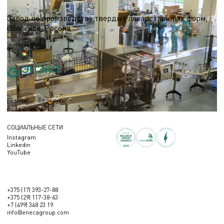
Фармацевтическая промышленность
Завод по производству твердых лекарственных форм,
Оболенск, Россия
S = 5 000 м.кв.
Беларусь
Регион
СОЦИАЛЬНЫЕ СЕТИ
Instagram
Linkedin
YouTube
+375 (17) 393-27-88
+375 (29) 117-38-63
+7 (499) 348 23 19
info@enecagroup.com