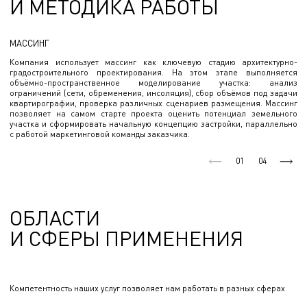
И МЕТОДИКА РАБОТЫ
МАССИНГ
Компания использует массинг как ключевую стадию архитектурно-
градостроительного проектирования. На этом этапе выполняется
объёмно-пространственное моделирование участка: анализ
ограничений (сети, обременения, инсоляция), сбор объёмов под задачи
квартирографии, проверка различных сценариев размещения. Массинг
позволяет на самом старте проекта оценить потенциал земельного
участка и сформировать начальную концепцию застройки, параллельно
с работой маркетинговой команды заказчика.
01
04
ОБЛАСТИ
И СФЕРЫ ПРИМЕНЕНИЯ
Компетентность наших услуг позволяет нам работать в разных сферах