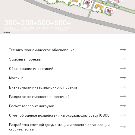
300+
300+
500+
500+
РАЗРАБОТАНО
РАЗРАБОТАНО
РАЗРАБОТАНО ТЭО
ЭКОЛОГИЧЕСКИЕ
ПРЕДПРОЕКТОВ
ЭСКИЗОВ
ЭКСПЕРТИЗЫ
Технико-экономическое обоснование
Эскизные проекты
Обоснование инвестиций
Массинг
Бизнес-план инвестиционного проекта
Раздел эффективности инвестиций
Расчет тепловых нагрузок
Отчет об оценке воздействия на окружающую среду (ОВОС)
Разработка сметной документации и проекта организации
строительства