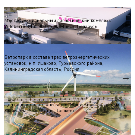
Логистические центры и склады
Многофункциональный логистический комплекс
Wildberries,135 000 кв.м., Минск, Беларусь
S = 135 000 кв.м.
Ветроэнергетика
Ветропарк в составе трех ветроэнергетических
установок, н.п. Ушаково, Гурьевского района,
Калининградская область, Россия
5,1 МВт.
Nэл.
Выставочный комплекс
Центр передового опыта при Министерстве сельского
хозяйства, Узбекистан, Ташкент
S = 13 590 м.кв.