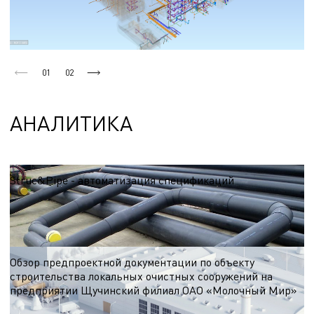
01
02
АНАЛИТИКА
Struc&Pipe - автоматизация спецификаций
При разработке проектной документации раздела наружных сетей
водоснабжения и канализации одними из важнейших листов являются
таблицы водопроводных и канализационных колодцев
10.11.2022
Обзор предпроектной документации по объекту
строительства локальных очистных сооружений на
предприятии Щучинский филиал ОАО «Молочный Мир»
В рамках разработки предпроектной документации выполнено исследование