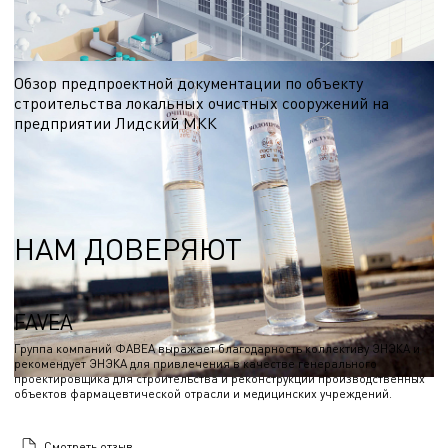
водного объекта, которым определили:
10.11.2022
Обзор предпроектной документации по объекту
строительства локальных очистных сооружений на
предприятии Лидский МКК
В рамках разработки предпроектной документации выполнено исследование
водного объекта, которым определили:
23.08.2022
НАМ ДОВЕРЯЮТ
FAVEA
Группа компаний ФАВЕА выражает благодарность коллективу ЭНЭКА и
рекомендует ЭНЭКА для привлечения в качестве генерального
проектировщика для строительства и реконструкции производственных
объектов фармацевтической отрасли и медицинских учреждений.
Смотреть отзыв