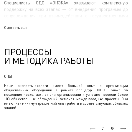
Специалисты ОДО «ЭНЭКА» оказывают комплексную
поддержку на всех этапах — от внедрения программы до
сопровождения при взаимодействии с государственными
структурами. Мы помогаем предприятиям привести учет
Смотреть еще
водопользования в полное соответствие с
законодательством, обеспечивая надежность и
профессиональный подход.
ПРОЦЕССЫ
И МЕТОДИКА РАБОТЫ
ОПЫТ
Наши эксперты-экологи имеют большой опыт в организации
общественных обсуждений в рамках процедур ОВОС. Только за
последние несколько лет они организовали и успешно провели более
100 общественных обсуждений, включая международные проекты. Они
имеют как минимум трехлетний опыт работы в соответствующих областях
знаний.
01
04