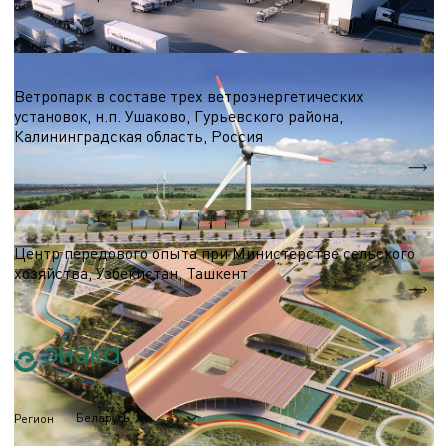
S = 135 000 кв.м.
Ветроэнергетика
Ветропарк в составе трех ветроэнергетических
установок, н.п. Ушаково, Гурьевского района,
Калининградская область, Россия
5,1 МВт.
Nэл.
Выставочный комплекс
Центр передового опыта при Министерстве сельского
хозяйства, Узбекистан, Ташкент
S = 13 590 м.кв.
Беларусь
Регион