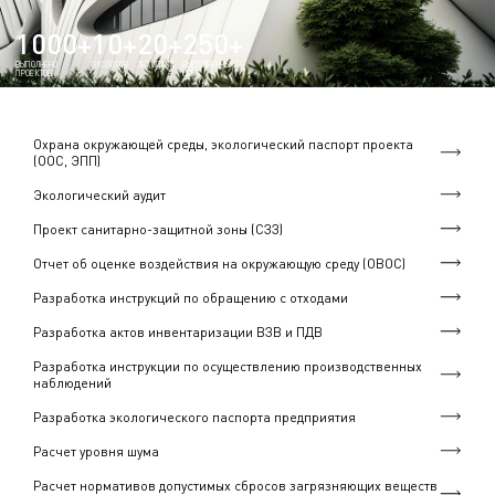
1000+
10+
20+
250+
ВЫПОЛНЕНО
ЭКОЛОГОВ
ЛЕТ ОПЫТА
ВЫПОЛНЕННЫХ
ПРОЕКТОВ
ОВОС
Охрана окружающей среды, экологический паспорт проекта
(ООС, ЭПП)
Экологический аудит
Проект санитарно-защитной зоны (СЗЗ)
Отчет об оценке воздействия на окружающую среду (ОВОС)
Разработка инструкций по обращению с отходами
Разработка актов инвентаризации ВЗВ и ПДВ
Разработка инструкции по осуществлению производственных
наблюдений
Разработка экологического паспорта предприятия
Расчет уровня шума
Расчет нормативов допустимых сбросов загрязняющих веществ