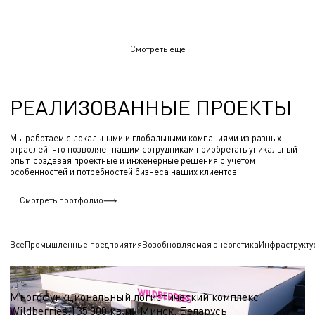
Смотреть еще
РЕАЛИЗОВАННЫЕ ПРОЕКТЫ
Мы работаем с локальными и глобальными компаниями из разных
отраслей, что позволяет нашим сотрудникам приобретать уникальный
опыт, создавая проектные и инженерные решения с учетом
особенностей и потребностей бизнеса наших клиентов
Смотреть портфолио
Все
Промышленные предприятия
Возобновляемая энергетика
Инфраструкту
Логистические центры и склады
Многофункциональный логистический комплекс
Wildberries,135 000 кв.м., Минск, Беларусь