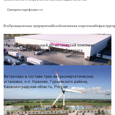
Смотреть портфолио
Все
Промышленные предприятия
Возобновляемая энергетика
Инфраструкту
Логистические центры и склады
Многофункциональный логистический комплекс
Wildberries,135 000 кв.м., Минск, Беларусь
S = 135 000 кв.м.
Ветроэнергетика
Ветропарк в составе трех ветроэнергетических
установок, н.п. Ушаково, Гурьевского района,
Калининградская область, Россия
5,1 МВт.
Nэл.
Выставочный комплекс