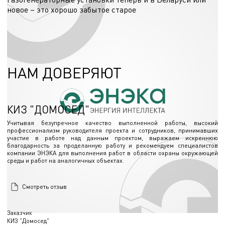
транспорта на окружающую среду, людей, проживающих рядом с
новое – это хорошо забытое старое
железнодорожными путями, рабочих, которые по восемь часов в день
работают рядом с этими путями и на станциях.
Сегодня наблюдается повышенный интерес к технологиям использования
растительной биомассы в качестве топлива. Причем если раньше биомасса
рассматривались лишь для выработки тепловой энергии, то сегодня все
27.02.2020
активнее рассматриваются возможности эксплуатации установок для
комбинированной выработки тепловой и электрической энергии. Одной из
подобных технологий является газификация древесины. Для реализации
используются специальные машины, которые называются газогенераторами.
НАМ ДОВЕРЯЮТ
КИЗ "ДОМОСЕД"
Учитывая безупречное качество выполненной работы, высокий
профессионализм руководителя проекта и сотрудников, принимавших
участие в работе над данным проектом, выражаем искреннюю
благодарность за проделанную работу и рекомендуем специалистов
компании ЭНЭКА для выполнения работ в области охраны окружающей
среды и работ на аналогичных объектах.
Смотреть отзыв
Заказчик
КИЗ "Домосед"