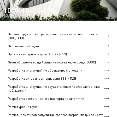
1000+
10+
20+
250+
ВЫПОЛНЕНО
ЭКОЛОГОВ
ЛЕТ ОПЫТА
ВЫПОЛНЕННЫХ
ПРОЕКТОВ
ОВОС
Охрана окружающей среды, экологический паспорт проекта
(ООС, ЭПП)
Экологический аудит
Проект санитарно-защитной зоны (СЗЗ)
Отчет об оценке воздействия на окружающую среду (ОВОС)
Разработка инструкций по обращению с отходами
Разработка актов инвентаризации ВЗВ и ПДВ
Разработка инструкции по осуществлению производственных
наблюдений
Разработка экологического паспорта предприятия
Расчет уровня шума
Расчет нормативов допустимых сбросов загрязняющих веществ