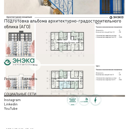
14.05.2026
Подготовка альбома архитектурно-градостроительного
облика (АГО)
Этап АГО (АГР) предшествует разработке проектной документации и требует
подготовки обоснованных визуальных материалов. В статье — о составе
работ и назначении альбома.
06.05.2026
Беларусь
Регион
СОЦИАЛЬНЫЕ СЕТИ
Instagram
Linkedin
YouTube