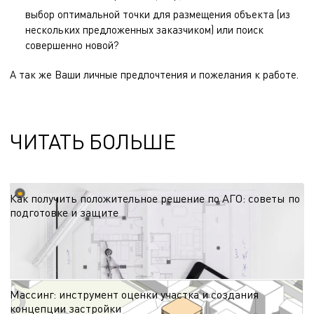
выбор оптимальной точки для размещения объекта (из
нескольких предложенных заказчиком) или поиск
совершенно новой?
А так же Ваши личные предпочтения и пожелания к работе.
ЧИТАТЬ БОЛЬШЕ
Как получить положительное решение по АГО: советы по
подготовке и защите
Согласование архитектурно-градостроительного облика — этап, от которого
зависят сроки старта проекта. Делимся рекомендациями по подготовке к
процедуре с учётом региональных требований и эффективной коммуникации
15.06.2026
с администрацией.
Массинг: инструмент оценки участка и создания
концепции застройки