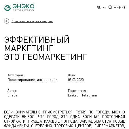
МЕНЮ
RU
Проектирование, инжиниринг
Э
Ф
Ф
Е
К
Т
И
В
Н
Ы
Й
ЭФФЕКТИВНЫЙ МАРКЕТИН
М
А
Р
К
Е
Т
И
Н
Г
Э
Т
О
Г
Е
О
М
А
Р
К
Е
Т
И
Н
Г
Категория
Дата
Проектирование, инжиниринг
03.03.2020
Автор
Поделиться
Eneca
LinkedIn
Telegram
ЕСЛИ ВНИМАТЕЛЬНО ПРИСМОТРЕТЬСЯ, ГУЛЯЯ ПО ГОРОДУ, МОЖНО
СДЕЛАТЬ ВЫВОД, ЧТО ГОРОД ЭТО ОДНА БОЛЬШАЯ ПОСТОЯННАЯ
СТРОЙКА. И, ПРАВДА КАЖДЫЕ ПОЛГОДА ЗАКЛАДЫВАЮТСЯ НОВЫЕ
ФУНДАМЕНТЫ ОЧЕРЕДНЫХ ТОРГОВЫХ ЦЕНТРОВ, ГИПЕРМАРКЕТОВ,