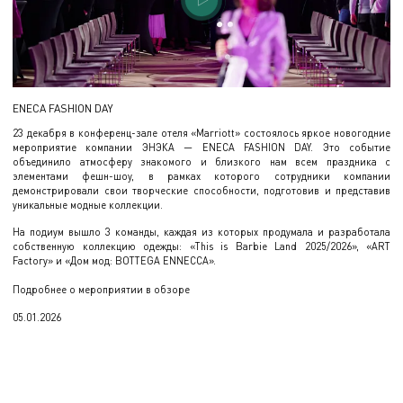
Г
ENECA FASHION DAY
Гр
23 декабря в конференц-зале отеля «Marriott» состоялось яркое новогодние
Си
мероприятие компании ЭНЭКА — ENECA FASHION DAY. Это событие
ур
объединило атмосферу знакомого и близкого нам всем праздника с
элементами фешн-шоу, в рамках которого сотрудники компании
демонстрировали свои творческие способности, подготовив и представив
уникальные модные коллекции.
На подиум вышло 3 команды, каждая из которых продумала и разработала
собственную коллекцию одежды: «This is Barbie Land 2025/2026», «ART
Factory» и «Дом мод: BOTTEGA ENNECCA».
Подробнее о мероприятии
в обзоре
16
05.01.2026