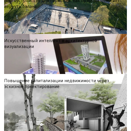
Благоустройство для гармонии: как природа помогает
вернуть баланс
Узнайте, как современные природные пространства помогают снизить
уровень стресса, укрепить социальные связи и наслаждаться активным
отдыхом круглый год.
01.04.2026
Искусственный интеллект в архитектурной
визуализации
Энергоэффективность, автоматизация и уникальные дизайнерские решения
— читайте в нашей статье о том, как ИИ меняет подход к архитектуре.
01.04.2026
Повышение капитализации недвижимости через
эскизное проектирование
Эскизный проект становится ключевым инструментом для визуализации и
согласования всех важных аспектов, что обеспечивает создание
комфортного и функционального жилого пространства.
01.04.2026
Смотреть еще