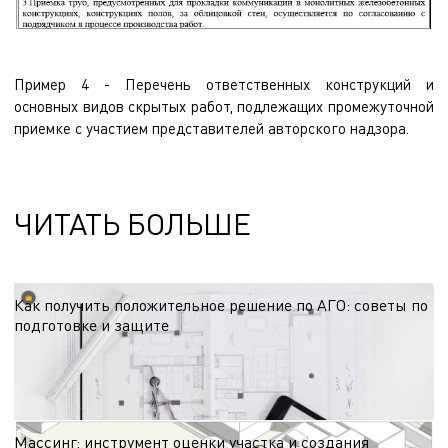
Пример 4 - Перечень ответственных конструкций и
основных видов скрытых работ, подлежащих промежуточной
приемке с участием представителей авторского надзора.
ЧИТАТЬ БОЛЬШЕ
Как получить положительное решение по АГО: советы по
подготовке и защите
Согласование архитектурно-градостроительного облика — этап, от которого
зависят сроки старта проекта. Делимся рекомендациями по подготовке к
процедуре с учётом региональных требований и эффективной коммуникации
15.06.2026
с администрацией.
Массинг: инструмент оценки участка и создания