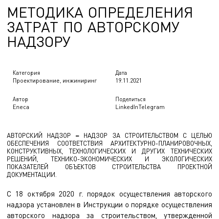
М
Е
Т
О
Д
И
К
А
О
П
Р
Е
Д
Е
Л
Е
Н
И
Я
МЕТОДИКА ОПРЕДЕЛЕНИЯ 
З
А
Т
Р
А
Т
П
О
А
В
Т
О
Р
С
К
О
М
У
Н
А
Д
З
О
Р
У
Категория
Дата
Проектирование, инжиниринг
19.11.2021
Автор
Поделиться
Eneca
LinkedIn
Telegram
АВТОРСКИЙ НАДЗОР
–
НАДЗОР ЗА СТРОИТЕЛЬСТВОМ С ЦЕЛЬЮ
ОБЕСПЕЧЕНИЯ СООТВЕТСТВИЯ АРХИТЕКТУРНО-ПЛАНИРОВОЧНЫХ,
КОНСТРУКТИВНЫХ, ТЕХНОЛОГИЧЕСКИХ И ДРУГИХ ТЕХНИЧЕСКИХ
РЕШЕНИЙ, ТЕХНИКО-ЭКОНОМИЧЕСКИХ И ЭКОЛОГИЧЕСКИХ
ПОКАЗАТЕЛЕЙ ОБЪЕКТОВ СТРОИТЕЛЬСТВА ПРОЕКТНОЙ
ДОКУМЕНТАЦИИ.
С 18 октября 2020 г. порядок осуществления авторского
надзора установлен в Инструкции о порядке осуществления
авторского надзора за строительством, утвержденной