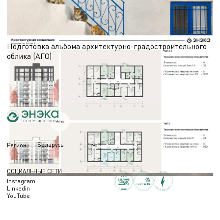
прогулок на шлейке до создания специализированных катио.
14.05.2026
Подготовка альбома архитектурно-градостроительного
облика (АГО)
Этап АГО (АГР) предшествует разработке проектной документации и требует
подготовки обоснованных визуальных материалов. В статье — о составе
работ и назначении альбома.
06.05.2026
Беларусь
Регион
СОЦИАЛЬНЫЕ СЕТИ
Instagram
Linkedin
YouTube