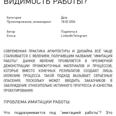
В
И
Д
И
М
О
С
Т
Ь
Р
А
Б
О
Т
Ы
?
Категория
Дата
Проектирование, инжиниринг
18.03.2026
Автор
Поделиться
Eneca
LinkedIn
Telegram
СОВРЕМЕННАЯ ПРАКТИКА АРХИТЕКТУРЫ И ДИЗАЙНА ВСЁ ЧАЩЕ
СТАЛКИВАЕТСЯ С ЯВЛЕНИЕМ, ПОЛУЧИВШИМ НАЗВАНИЕ "ИМИТАЦИЯ
РАБОТЫ". ДАННОЕ ЯВЛЕНИЕ ПРОЯВЛЯЕТСЯ В ЧРЕЗМЕРНОЙ
ДЕМОНСТРАЦИИ ПРОМЕЖУТОЧНЫХ МАТЕРИАЛОВ И ПРОЦЕССОВ,
КОТОРЫЕ ВМЕСТО КОНЕЧНЫХ РЕЗУЛЬТАТОВ СОЗДАЮТ ЛИШЬ
ИЛЛЮЗИЮ ПРОЦЕССА. ТАКОЙ ПОДХОД ВЫЗЫВАЕТ СЕРЬЁЗНЫЕ
ОПАСЕНИЯ, ПОСКОЛЬКУ МОЖЕТ ВВОДИТЬ ЗАКАЗЧИКОВ В
ЗАБЛУЖДЕНИЕ ОТНОСИТЕЛЬНО ИСТИННОГО ПРОГРЕССА И КАЧЕСТВА
ПРОЕКТИРОВАНИЯ.
ПРОБЛЕМА ИМИТАЦИИ РАБОТЫ
Что подразумевается под “имитацией работы”? Это