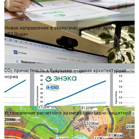
инвентаризации отходов производства и разработки инструкции по
обращению с отходами производства.
03.08.2026
Новое направление в экологическом учете: запуск модуля
«Е3 Вода»
ЭНЭКА продолжает расширять свою линейку программных решений Е3 —
первой в Беларуси облачной платформы для автоматизации экологического
учета.
29.07.2025
CO₂ причастность к будущему — новая архитектурная
норма
При текущем направлении глобального развития планета может нагреться
почти на четыре градуса к 2100 году. ZEB (здание с нулевым уровнем
выбросов) — это не просто тенденция. Они представляют собой минимальный
03.06.2025
этический стандарт для нашей искусственной среды. Они потребляют меньше
ресурсов и оказывают минимальное воздействие на природу.
Установление расчетного размера санитарно-защитной
зоны
Санитарно-защитная зона является буферной территорией,
ограничивающей распространение вредных выбросов в жилую среду. Ее
наличие помогает существенно снизить негативное влияние загрязняющих
20.02.2025
веществ, создавая благоприятные условия для проживания населения,