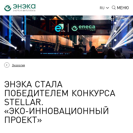
МЕНЮ
RU
Экология
Э
Н
Э
К
А
С
Т
А
Л
А
ЭНЭКА СТАЛА ПОБЕДИТЕЛ
П
О
Б
Е
Д
И
Т
Е
Л
Е
М
К
О
Н
К
У
Р
С
А
S
T
E
L
L
A
R
.
«
Э
К
О
-
И
Н
Н
О
В
А
Ц
И
О
Н
Н
Ы
Й
П
Р
О
Е
К
Т
»