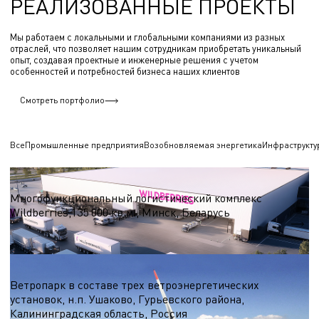
РЕАЛИЗОВАННЫЕ ПРОЕКТЫ
Мы работаем с локальными и глобальными компаниями из разных
отраслей, что позволяет нашим сотрудникам приобретать уникальный
опыт, создавая проектные и инженерные решения с учетом
особенностей и потребностей бизнеса наших клиентов
Смотреть портфолио
Все
Промышленные предприятия
Возобновляемая энергетика
Инфраструкту
Логистические центры и склады
Многофункциональный логистический комплекс
Wildberries,135 000 кв.м., Минск, Беларусь
S = 135 000 кв.м.
Ветроэнергетика
Ветропарк в составе трех ветроэнергетических
установок, н.п. Ушаково, Гурьевского района,
Калининградская область, Россия