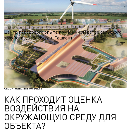
5,1 МВт.
Nэл.
Выставочный комплекс
Центр передового опыта при Министерстве сельского
хозяйства, Узбекистан, Ташкент
S = 13 590 м.кв.
РАЗРАБОТКА ОВОС ДЛЯ СТРОИТЕЛЬСТВА
Оценка воздействия на окружающую среду – это предварительная
экспертиза, которая проводится на предпроектной стадии. Она
необходима для обоснования безопасности и целесообразности
строительства объекта.
КАК ПРОХОДИТ ОЦЕНКА
ВОЗДЕЙСТВИЯ НА
ОКРУЖАЮЩУЮ СРЕДУ ДЛЯ
ОБЪЕКТА?