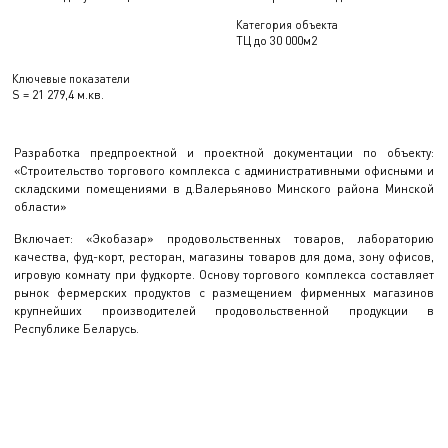
Категория объекта
ТЦ до 30 000м2
Ключевые показатели
S = 21 279,4 м.кв.
Разработка предпроектной и проектной документации по объекту:
«Строительство торгового комплекса с административными офисными и
складскими помещениями в д.Валерьяново Минского района Минской
области»
Включает: «Экобазар» продовольственных товаров, лабораторию
качества, фуд-корт, ресторан, магазины товаров для дома, зону офисов,
игровую комнату при фудкорте. Основу торгового комплекса составляет
рынок фермерских продуктов с размещением фирменных магазинов
крупнейших производителей продовольственной продукции в
Республике Беларусь.