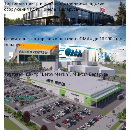
Торговый центр и производственно-складские
сооружения KSK, Гомель, Беларусь
S = 10 000 м.кв.
ТЦ до 30 000м2
Строительство торговых центров «ОМА» до 10 000 кв.м.,
Беларусь
S = 10 000 м.кв.
ТЦ до 30 000м2
Торговый центр "Leroy Merlin", Минск, Беларусь
S = 16 684,0 м.кв.
Беларусь
Регион