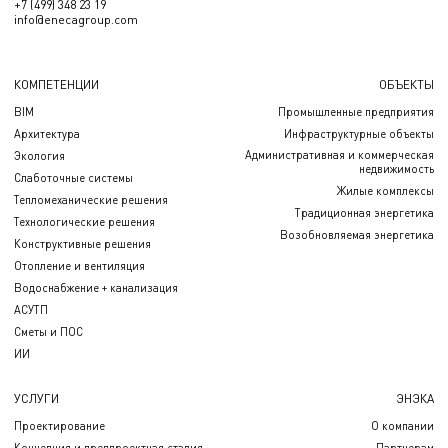
+7 (499) 348 23 19
info@enecagroup.com
КОМПЕТЕНЦИИ
ОБЪЕКТЫ
BIM
Промышленные предприятия
Архитектура
Инфраструктурные объекты
Административная и коммерческая
Экология
недвижимость
Слаботочные системы
Жилые комплексы
Тепломеханические решения
Традиционная энергетика
Технологические решения
Возобновляемая энергетика
Конструктивные решения
Отопление и вентиляция
Водоснабжение + канализация
АСУТП
Сметы и ПОС
ИИ
УСЛУГИ
ЭНЭКА
Проектирование
О компании
Концепция и предпроектная стадия
Партнерам