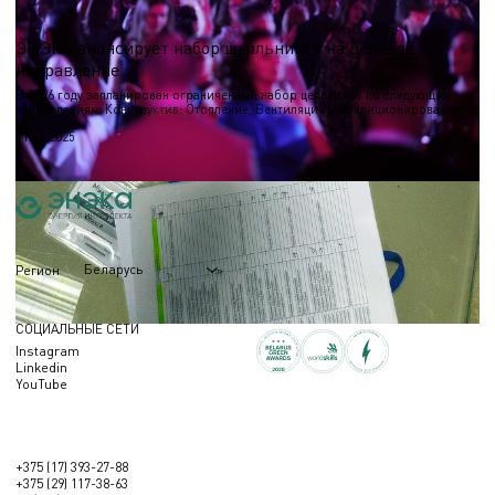
демонстрировали свои творческие способности, подготовив и представив
уникальные модные коллекции.
ЭНЭКА анонсирует набор школьников на целевое
направление
В 2026 году запланирован ограниченный набор целевиков по следующим
направлениям: Конструктив; Отопление, Вентиляция и кондиционирование
(ОВиК); Электроснабжение.
11.12.2025
Беларусь
Регион
СОЦИАЛЬНЫЕ СЕТИ
Instagram
Linkedin
YouTube
+375 (17) 393-27-88
+375 (29) 117-38-63