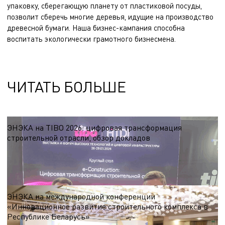
упаковку, сберегающую планету от пластиковой посуды,
позволит сберечь многие деревья, идущие на производство
древесной бумаги. Наша бизнес-кампания способна
воспитать экологически грамотного бизнесмена.
ЧИТАТЬ БОЛЬШЕ
ЭНЭКА на TIBO 2026: цифровая трансформация
строительной отрасли, обзор докладов
Организатором круглого стола выступила компания ЭНЭКА. В работе
круглого стола приняли участие представители ведущих компаний России и
Беларуси, которые представили свои решения и поделились практическим
26.05.2026
опытом внедрения цифровых инструментов в строительной отрасли.
ЭНЭКА на международной конференции
«Инновационное развитие строительного комплекса в
Республике Беларусь»