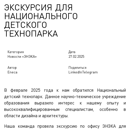
Э
К
С
К
У
Р
С
И
Я
Д
Л
Я
ЭКСКУРСИЯ ДЛЯ НАЦИОНА
Н
А
Ц
И
О
Н
А
Л
Ь
Н
О
Г
О
Д
Е
Т
С
К
О
Г
О
Т
Е
Х
Н
О
П
А
Р
К
А
Категория
Дата
Новости «ЭНЭКА»
27.02.2025
Автор
Поделиться
Eneca
LinkedIn
Telegram
В феврале 2025 года к нам обратился Национальный
детский технопарк. Данное научно-техническое учреждение
образования выразило интерес к нашему опыту и
высококвалифицированным специалистам, особенно в
области дизайна и архитектуры.
Наша команда провела экскурсию по офису ЭНЭКА для