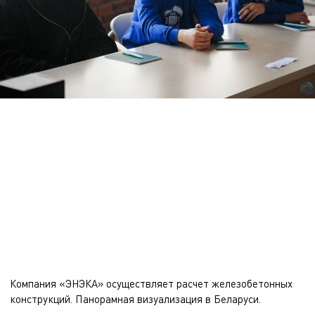
«Наиболее запоминающимся моментом стала возможность
почувствовать себя в роли практикующего специалиста. Нам было
предложено выполнить небольшой проект и презентовать его. Это
позволило применить полученные знания на практике и понять,
как современные технологии меняют процесс проектирования.» —
поделились впечатлениями об экскурсии учащаяся Арина
Петушок.
Компания «ЭНЭКА» осуществляет
расчет железобетонных
конструкций
.
Панорамная визуализация
в Беларуси.