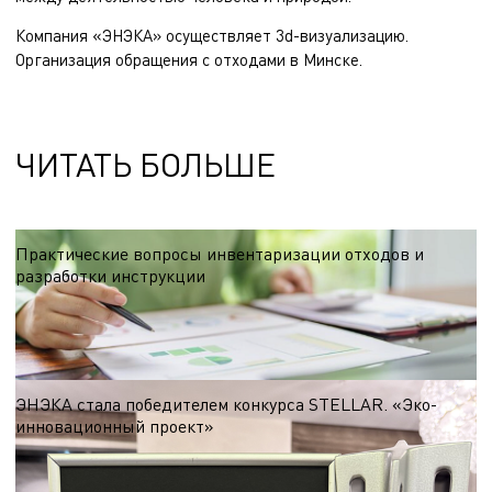
Компания «ЭНЭКА» осуществляет
3d-визуализацию
.
Организация обращения с отходами
в Минске.
ЧИТАТЬ БОЛЬШЕ
Практические вопросы инвентаризации отходов и
разработки инструкции
Ответы на часто возникающие вопросы, касающиеся проведения
инвентаризации отходов производства и разработки инструкции по
обращению с отходами производства.
03.08.2026
ЭНЭКА стала победителем конкурса STELLAR. «Эко-
инновационный проект»
Проект «Е3» компании ЭНЭКА занял первое место в национальном конкурсе
инноваций STELLAR Belarus ESG Award — первый в стране конкурс,
направленный на выявление и поддержку бизнес-инициатив, которые