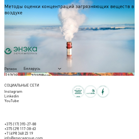
Методы оценки концентраций загрязняющих веществ в
воздухе
При проектировании и эксплуатации объектов, потенциально загрязняющих
атмосферу, экологи ЭНЭКА проводят тщательную оценку их воздействия.
Такая оценка включает инвентаризацию выбросов и моделирование
02.12.2024
рассеивания загрязняющих веществ. Она является обязательным этапом
экологической экспертизы и получения разрешительной документации.
Беларусь
Регион
СОЦИАЛЬНЫЕ СЕТИ
Instagram
Linkedin
YouTube
+375 (17) 393-27-88
+375 (29) 117-38-63
+7 (499) 348 23 19
info@enecagroup.com