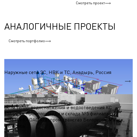
Смотреть проект
АНАЛОГИЧНЫЕ ПРОЕКТЫ
Смотреть портфолио
Сети (тепло-, водо-, электро-, газоснабжения)
Наружные сети ЭС, НВК и ТС, Анадырь, Россия
Сети теплоснабжения - 2250 м.
Сети водоснабжения - 3770 м.
Сети (тепло-, водо-, электро-, газоснабжения)
Сети тепло-водоснабжения и водоотведения КС
«Минск», промплощадки и склада №5 филиала
«УМТСиК» ОАО «Газпром трансгаз Беларусь», Минск,
Беларусь
Общая площадь сетей - 37198 м.