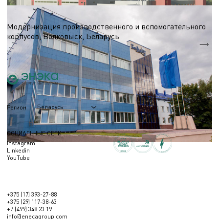
Пищевая промышленность
Модернизация производственного и вспомогательного
корпусов, Волковыск, Беларусь
S = 7 864 м.кв.
Беларусь
Регион
СОЦИАЛЬНЫЕ СЕТИ
Instagram
Linkedin
YouTube
+375 (17) 393-27-88
+375 (29) 117-38-63
+7 (499) 348 23 19
info@enecagroup.com