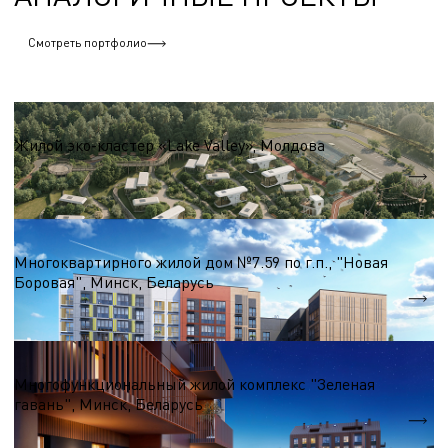
Смотреть портфолио
Жилые комплексы до 50 000 м.кв
Жилой эко-кластер «Lake Valley», Молдова
Площадь помещений
10 500 м.кв.
Жилые комплексы до 50 000 м.кв
Многоквартирного жилой дом №7.59 по г.п., "Новая
Боровая", Минск, Беларусь
S = 7 140 м.кв.
Жилые комплексы до 50 000 м.кв
Многофункциональный жилой комплекс "Зеленая
гавань", Минск, Беларусь
S = 20 000 м.кв.