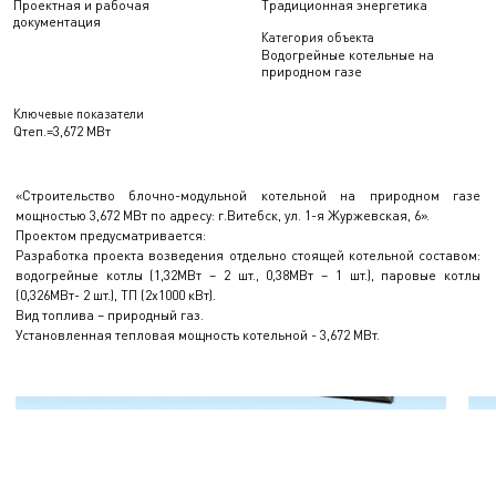
Проектная и рабочая
Традиционная энергетика
документация
Категория объекта
Водогрейные котельные на
природном газе
Ключевые показатели
Qтеп.=3,672 МВт
«Строительство блочно-модульной котельной на природном газе
мощностью 3,672 МВт по адресу: г.Витебск, ул. 1-я Журжевская, 6».
Проектом предусматривается:
Разработка проекта возведения отдельно стоящей котельной составом:
водогрейные котлы (1,32МВт – 2 шт., 0,38МВт – 1 шт.), паровые котлы
(0,326МВт- 2 шт.), ТП (2х1000 кВт).
Вид топлива – природный газ.
Установленная тепловая мощность котельной - 3,672 МВт.