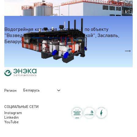
Qтеп.
105 МВт
Водогрейные котельные на природном газе
Водогрейная котельная Заславль-1 по объекту
"Возведение больницы с поликлиникой", Заславль,
Беларусь
Qтеп.
30,9 МВт.
Беларусь
Регион
СОЦИАЛЬНЫЕ СЕТИ
Instagram
Linkedin
YouTube