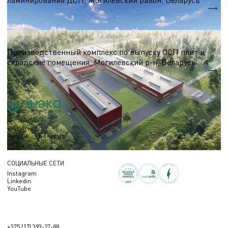
ламинирования ДСП, Могилевский район, Беларусь
Производственная мощность = 18 040 м2/сут
Деревообработка
Производственный комплекс по выпуску ОСП плит и
складские помещения, Могилевский р-н, Беларусь
Общая площадь = 34 000 м.кв.
Беларусь
Регион
СОЦИАЛЬНЫЕ СЕТИ
Instagram
Linkedin
YouTube
+375 (17) 393-27-88