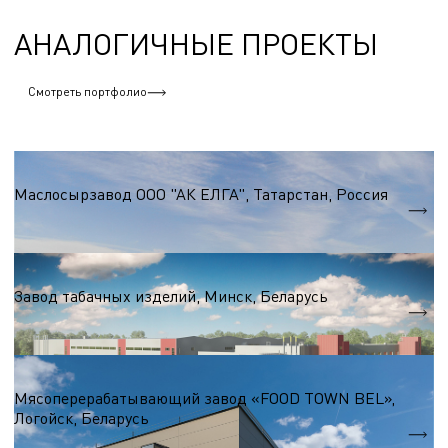
АНАЛОГИЧНЫЕ ПРОЕКТЫ
Смотреть портфолио
Пищевая промышленность
Маслосырзавод ООО "АК ЕЛГА", Татарстан, Россия
S = 11 400 м.кв.
Пищевая промышленность
Завод табачных изделий, Минск, Беларусь
S = 6 000 м.кв.
Пищевая промышленность
Мясоперерабатывающий завод «FOOD TOWN BEL»,
Логойск, Беларусь
S = 3 800 м.кв.