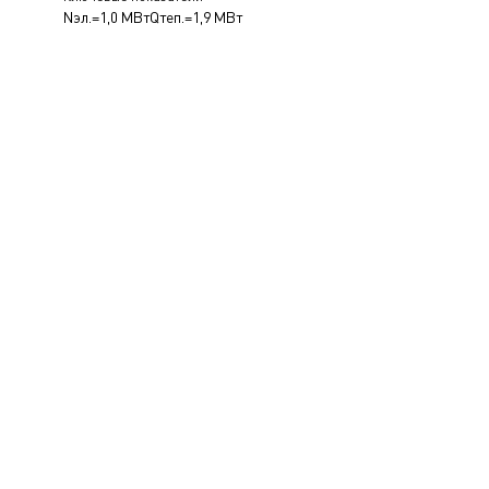
Nэл.=1,0 МВт
Qтеп.=1,9 МВт