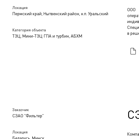
Локация
ООО 
Пермский край, Нытвенский район, н.п. Уральский
опера
индив
Специ
Категория объекта
в реш
ТЭЦ, Мини-ТЭЦ ГПА и турбин, АБХМ
Заказчик
С
СЗАО "Фильтер"
Локация
Компа
Беларусь, Минск