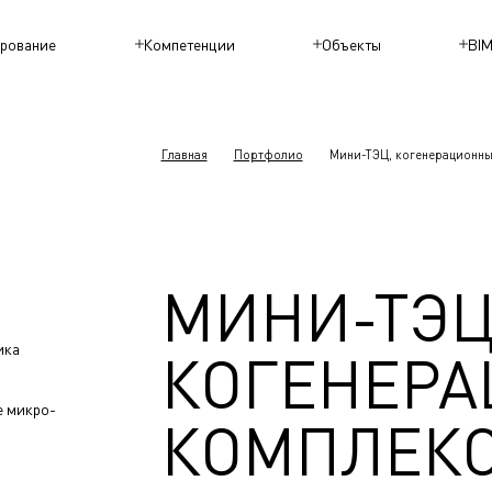
рование
Компетенции
Объекты
BI
Главная
Портфолио
Мини-ТЭЦ, когенерационны
МИНИ-ТЭЦ
ика
КОГЕНЕР
е микро-
КОМПЛЕКС