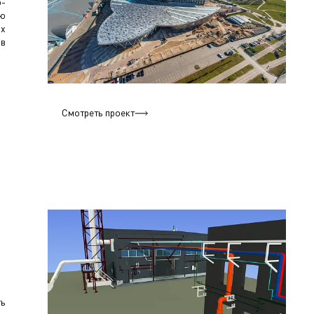
о-
ию
ых
ов
Смотреть проект
ть