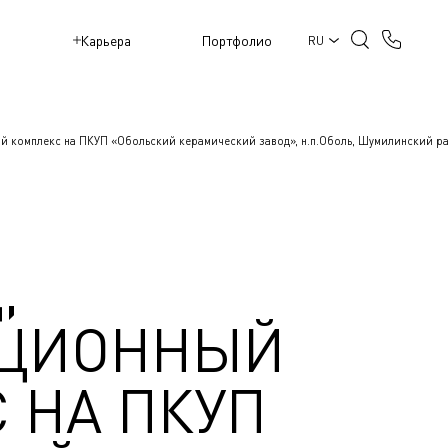
M
Карьера
Портфолио
RU
й комплекс на ПКУП «Обольский керамический завод», н.п.Оболь, Шумилинский ра
,
АЦИОННЫЙ
 НА ПКУП