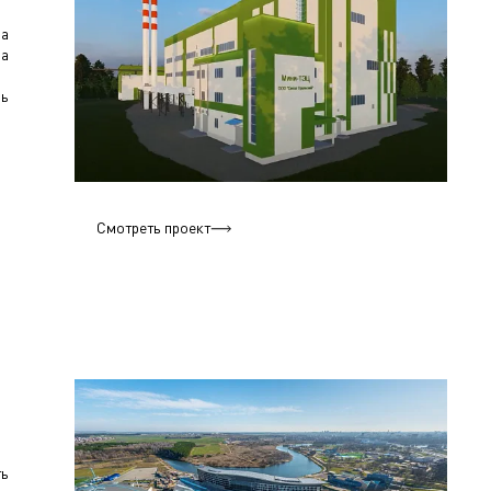
за
за
щь
Смотреть проект
ть