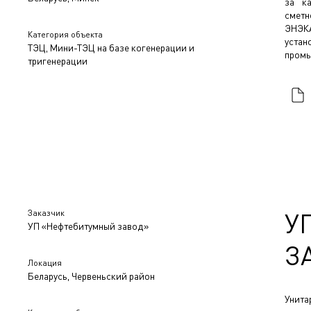
за ка
сметн
ЭНЭКА
Категория объекта
устан
ТЭЦ, Мини-ТЭЦ на базе когенерации и
промы
тригенерации
Заказчик
У
УП «Нефтебитумный завод»
З
Локация
Беларусь, Червеньский район
Унита