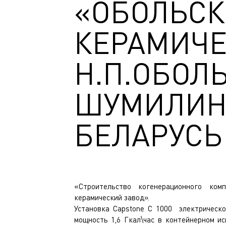
«ОБОЛЬС
КЕРАМИЧЕ
Н.П.ОБОЛЬ
ШУМИЛИН
БЕЛАРУСЬ
«Строительство когенерационного ко
керамический завод».
Установка Capstone C 1000 электрическ
мощность 1,6 Гкал\час в контейнерном и