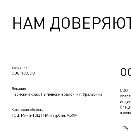
НАМ ДОВЕРЯЮ
Заказчик
О
ООО "РАССЭ"
Локация
ООО 
Пермский край, Нытвенский район, н.п. Уральский
опера
индив
Специ
Категория объекта
в реш
ТЭЦ, Мини-ТЭЦ ГПА и турбин, АБХМ