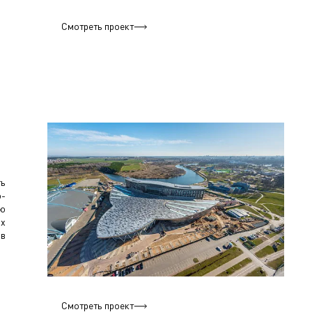
Смотреть проект
ть
о-
ию
ых
ов
Смотреть проект