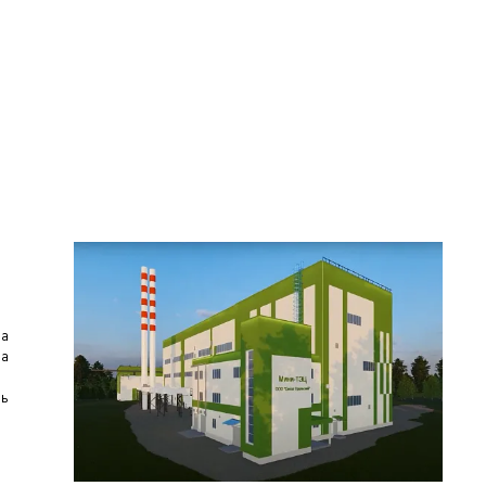
за
за
щь