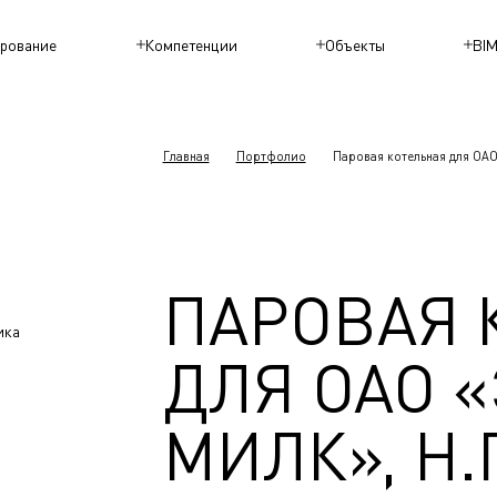
рование
Компетенции
Объекты
BI
Главная
Портфолио
Паровая котельная для ОАО
ПАРОВАЯ 
ика
ДЛЯ ОАО 
МИЛК», Н.