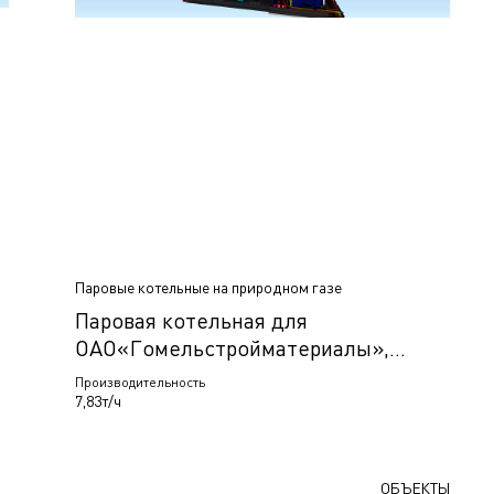
Паровые котельные на природном газе
е
Паровая котельная для
ОАО«Гомельстройматериалы»,
Гомель, Беларусь
Производительность
7,83т/ч
ОБЪЕКТЫ