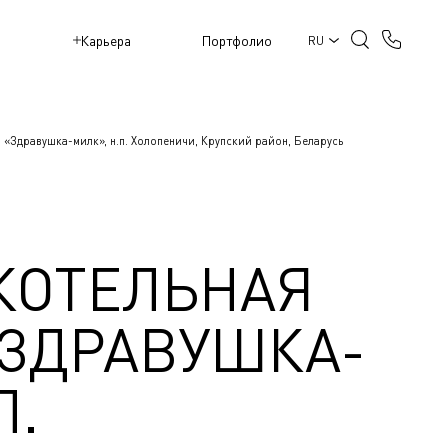
M
Карьера
Портфолио
RU
 «Здравушка-милк», н.п. Холопеничи, Крупский район, Беларусь
КОТЕЛЬНАЯ
«ЗДРАВУШКА-
П.