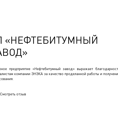
П «НЕФТЕБИТУМНЫЙ
АВОД»
рное предприятие «Нефтебитумный завод» выражает благодарнос
алистам компании ЭНЭКА за качество проделанной работы и получен
сования.
Смотреть отзыв