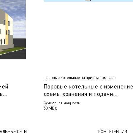
Паровые котельные на природном газе
ией
Паровые котельные с изменени
в
схемы хранения и подачи
ск,
резервного топлива, Гродно,
Суммарная мощность
Беларусь
50 МВт.
АЛЬНЫЕ СЕТИ
КОМПЕТЕНЦИИ