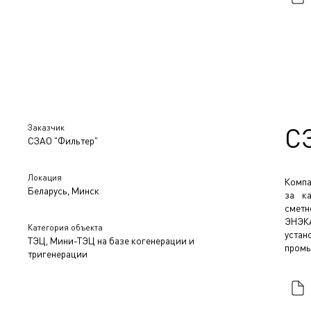
Заказчик
С
СЗАО "Фильтер"
Локация
Компа
Беларусь, Минск
за ка
сметн
ЭНЭКА
Категория объекта
устан
ТЭЦ, Мини-ТЭЦ на базе когенерации и
промы
тригенерации