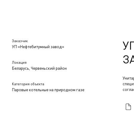
Заказчик
У
УП «Нефтебитумный завод»
З
Локация
Беларусь, Червеньский район
Унита
специ
Категория объекта
согла
Паровые котельные на природном газе