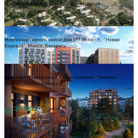
Жилой эко-кластер «Lake Valley», Молдова
Площадь помещений
10 500 м.кв.
Жилые комплексы до 50 000 м.кв
Многоквартирного жилой дом №7.59 по г.п., "Новая
Боровая", Минск, Беларусь
S = 7 140 м.кв.
Жилые комплексы до 50 000 м.кв
Многофункциональный жилой комплекс "Зеленая
гавань", Минск, Беларусь
S = 20 000 м.кв.
Беларусь
Регион