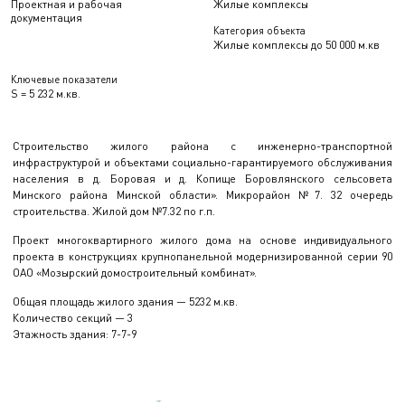
Проектная и рабочая
Жилые комплексы
документация
Категория объекта
Жилые комплексы до 50 000 м.кв
Ключевые показатели
S = 5 232 м.кв.
Строительство жилого района с инженерно-транспортной
инфраструктурой и объектами социально-гарантируемого обслуживания
населения в д. Боровая и д. Копище Боровлянского сельсовета
Минского района Минской области». Микрорайон №7. 32 очередь
строительства. Жилой дом №7.32 по г.п.
Проект многоквартирного жилого дома на основе индивидуального
проекта в конструкциях крупнопанельной модернизированной серии 90
ОАО «Мозырский домостроительный комбинат».
Общая площадь жилого здания — 5232 м.кв.
Количество секций — 3
Этажность здания: 7-7-9