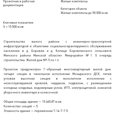
Проектная и рабочая
Жилые комплексы
документация
Категория объекта
Жилые комплексы до 50 000 м.кв
Ключевые показатели
S = 15 500 м.кв.
Строительство жилого района с инженерно-транспортной
инфраструктурой и объектами социальногарантируемого обслуживания
населения в д. Боровая и д. Копище Боровлянского сельсовета
Минского района Минской области». Микрорайон №1. 5 очередь
строительства. Жилой дом №1.5 по г.п.
Проектом предусмотрен Г-образный многоквартирный жилой дом:
четыре секции в панельном исполнении Мозырьского ДСК, пятая
угловая высотная секция в монолитном исполнении с
неэксплуатируемой кровлей, чердаком, подвалом, с размещением
холодных кладовых, водомерным узлом, ИТП, электрощитовой, комнатой
уборочного инвентаря и колясочной.
Общая площадь здания — 15 465,87 м.кв.
Количество секций — 5
Этажность здания — переменная 7-14-7-7-5