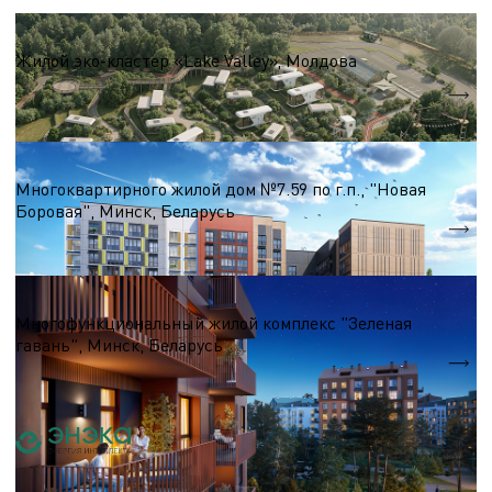
Жилые комплексы до 50 000 м.кв
Жилой эко-кластер «Lake Valley», Молдова
Площадь помещений
10 500 м.кв.
Жилые комплексы до 50 000 м.кв
Многоквартирного жилой дом №7.59 по г.п., "Новая
Боровая", Минск, Беларусь
S = 7 140 м.кв.
Жилые комплексы до 50 000 м.кв
Многофункциональный жилой комплекс "Зеленая
гавань", Минск, Беларусь
S = 20 000 м.кв.