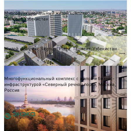
Жилые комплексы 50 000 - 100 000 м.кв.
Многофункциональный жилой комплекс "Анхор",
Ташкент, Узбекистан
S = 55 100 м.кв
Жилые комплексы 50 000 - 100 000 м.кв.
Жилой комплекс Regnum Plaza, Ташкент, Узбекистан
S = 83 040 м.кв.
Жилые комплексы 50 000 - 100 000 м.кв.
Многофункциональный комплекс с жилой и бизнес-
инфраструктурой «Северный речной порт», Москва,
Россия
Общая площадь — 57 497 м.кв.