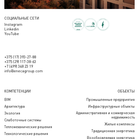
Беларусь
Регион
СОЦИАЛЬНЫЕ СЕТИ
Instagram
Linkedin
YouTube
+375 (17) 393-27-88
+375 (29) 117-38-63
+7 (499) 348 23 19
info@enecagroup.com
КОМПЕТЕНЦИИ
ОБЪЕКТЫ
BIM
Промышленные предприятия
Архитектура
Инфраструктурные объекты
Административная и коммерческая
Экология
недвижимость
Слаботочные системы
Жилые комплексы
Тепломеханические решения
Традиционная энергетика
Технологические решения
Возобновляемая энергетика