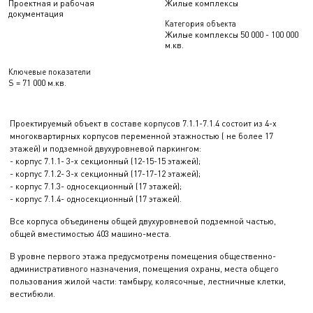
Проектная и рабочая
Жилые комплексы
документация
Категория объекта
Жилые комплексы 50 000 - 100 000
м.кв.
Ключевые показатели
S = 71 000 м.кв.
Проектируемый объект в составе корпусов 7.1.1-7.1.4 состоит из 4-х
многоквартирных корпусов переменной этажностью ( не более 17
этажей) и подземной двухуровневой паркингом:
- корпус 7.1.1- 3-х секционный (12-15-15 этажей);
- корпус 7.1.2- 3-х секционный (17-17-12 этажей);
- корпус 7.1.3- односекционный (17 этажей);
- корпус 7.1.4- односекционный (17 этажей).
Все корпуса объединены общей двухуровневой подземной частью,
общей вместимостью 403 машино-места.
В уровне первого этажа предусмотрены помещения общественно-
административного назначения, помещения охраны, места общего
пользования жилой части: тамбыру, колясочные, лестничные клетки,
вестибюли.