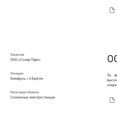
Заказчик
О
ООО «Солар Парк»
Локация
За в
Беларусь, г.п.Брагин
высок
опера
Категория объекта
Солнечные электростанции