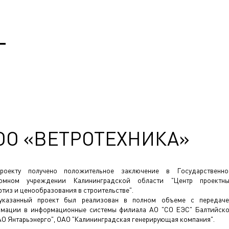
Т
ОО «ВЕТРОТЕХНИКА»
роекту получено положительное заключение в Государственн
номном учреждении Калининградской области "Центр проектн
ртиз и ценообразования в строительстве".
указанный проект был реализован в полном объеме с передач
мации в информационные системы филиала АО "СО ЕЭС" Балтийск
АО Янтарьэнерго", ОАО "Калининградская генерирующая компания".