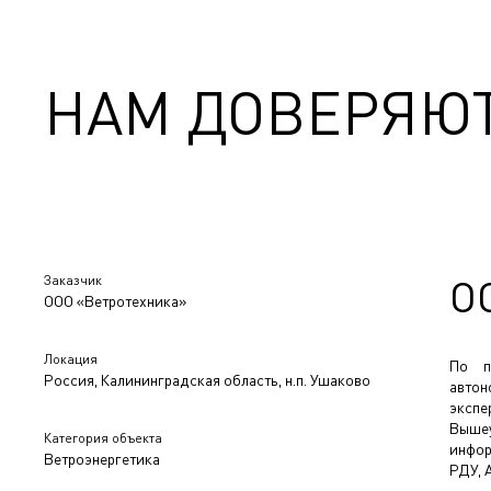
НАМ ДОВЕРЯЮ
Заказчик
О
ООО «Ветротехника»
Локация
По п
Россия, Калининградская область, н.п. Ушаково
авто
экспе
Выше
Категория объекта
инфор
Ветроэнергетика
РДУ, 