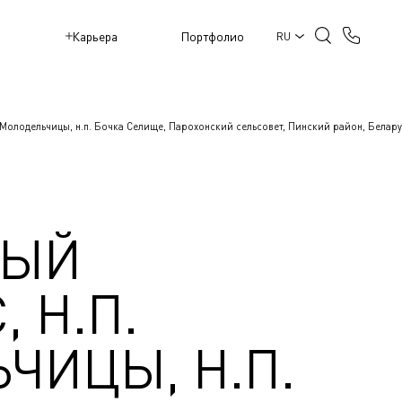
M
Карьера
Портфолио
RU
 Молодельчицы, н.п. Бочка Селище, Парохонский сельсовет, Пинский район, Белару
ВЫЙ
 Н.П.
ЧИЦЫ, Н.П.