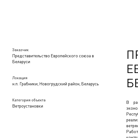
Заказчик
П
Представительство Европейского союза в
Беларуси
Е
Локация
Б
н.п. Грабники, Новогрудский район, Беларусь
Категория объекта
В ра
Ветроустановки
эконо
Респу
реали
ветря
Рабо
контр