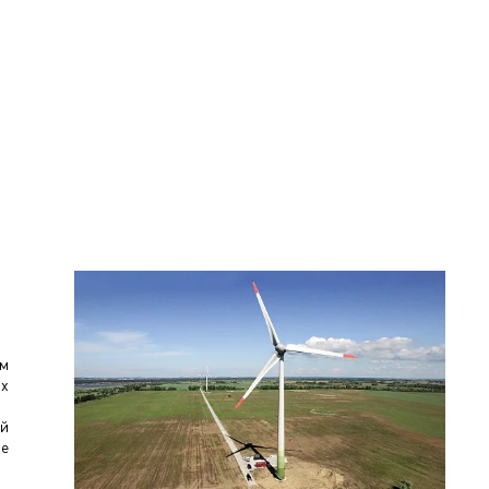
ом
ых
ей
ое