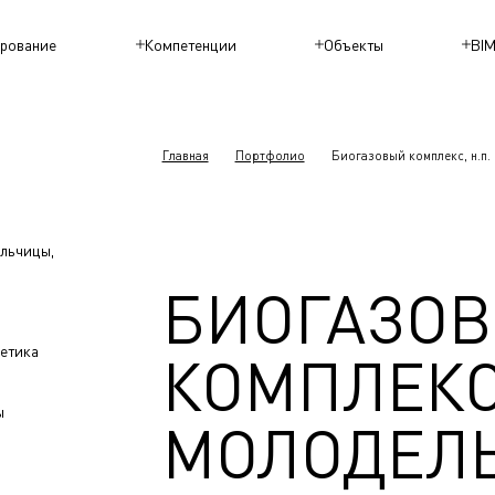
рование
Компетенции
Объекты
BI
Главная
Портфолио
Биогазовый комплекс, н.п.
ельчицы,
БИОГАЗО
етика
КОМПЛЕКС,
ы
МОЛОДЕЛЬ