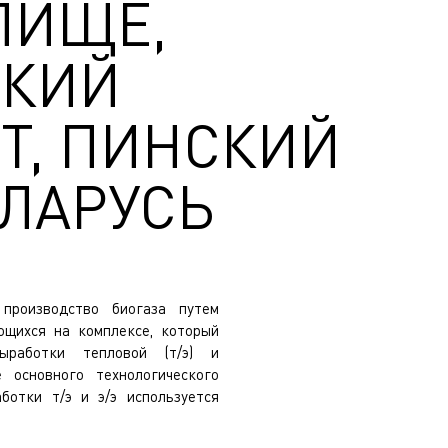
ЛИЩЕ,
СКИЙ
Т, ПИНСКИЙ
ЕЛАРУСЬ
 производство биогаза путем
ющихся на комплексе, который
ыработки тепловой (т/э) и
е основного технологического
ботки т/э и э/э используется