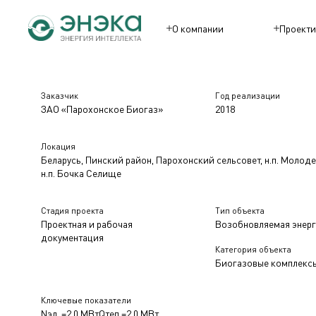
О компании
Проекти
Заказчик
Год реализации
ЗАО «Парохонское Биогаз»
2018
Локация
Беларусь, Пинский район, Парохонский сельсовет, н.п. Молод
н.п. Бочка Селище
Стадия проекта
Тип объекта
Проектная и рабочая
Возобновляемая энерг
документация
Категория объекта
Биогазовые комплекс
Ключевые показатели
Nэл. =2,0 МВт
Qтеп.=2,0 МВт