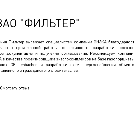
ЗАО "ФИЛЬТЕР"
ния Фильтер выражает, специалистам компании ЭНЭКА благодарнос
чество проделанной работы, оперативность разработки проектн
ой документации и получение согласования. Рекомендуем компан
 в качестве проектировщика энергокомплексов на базе газопоршнев
овок GE Jenbacher и разработки схем энергоснабжения объект
шленного и гражданского строительства.
Смотреть отзыв