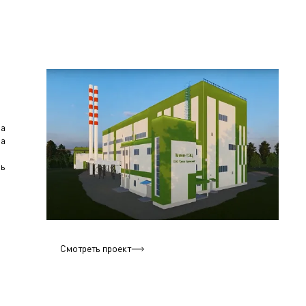
за
за
щь
Смотреть проект