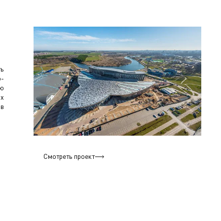
ть
о-
ию
ых
ов
Смотреть проект