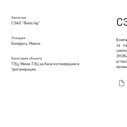
Заказчик
С
СЗАО "Фильтер"
Локация
Компа
Беларусь, Минск
за ка
сметн
ЭНЭКА
Категория объекта
устан
ТЭЦ, Мини-ТЭЦ на базе когенерации и
промы
тригенерации