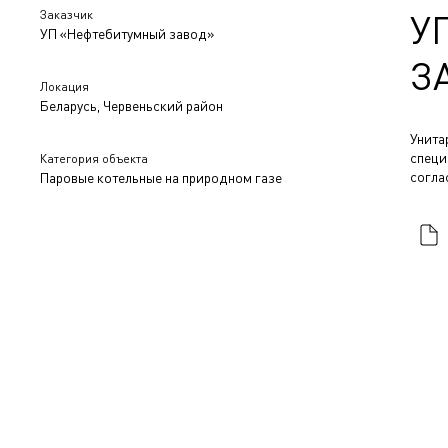
Заказчик
У
УП «Нефтебитумный завод»
З
Локация
Беларусь, Червеньский район
Унита
специ
Категория объекта
согла
Паровые котельные на природном газе