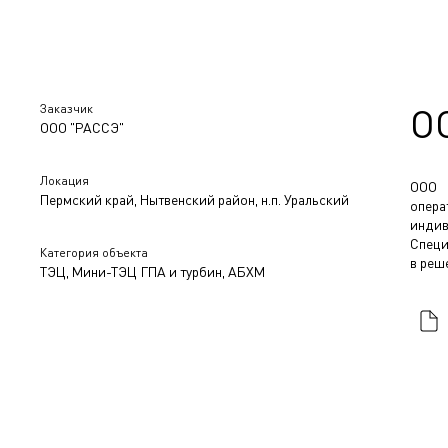
Заказчик
О
ООО "РАССЭ"
Локация
ООО 
Пермский край, Нытвенский район, н.п. Уральский
опера
индив
Специ
Категория объекта
в реш
ТЭЦ, Мини-ТЭЦ ГПА и турбин, АБХМ