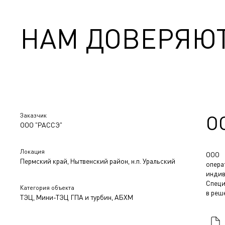
НАМ ДОВЕРЯЮ
Заказчик
О
ООО "РАССЭ"
Локация
ООО 
Пермский край, Нытвенский район, н.п. Уральский
опера
индив
Специ
Категория объекта
в реш
ТЭЦ, Мини-ТЭЦ ГПА и турбин, АБХМ