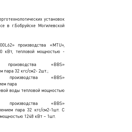
ерготехнологических установок
се в г.Бобруйске Могилевской
00L62» производства «MTU»,
0 кВт, тепловой мощностью -
 производства «BBS»
 пара 32 кгс/см2- 2шт.;
а производства «BBS»
ием пара
тевой воды тепловой мощностью
а производства «BBS»
лением пара 32 кгс/см2-1шт. С
 мощностью 1248 кВт – 1шт.