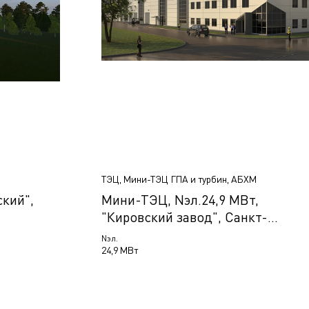
ТЭЦ, Мини-ТЭЦ ГПА и турбин, АБХМ
кий",
Мини-ТЭЦ, Nэл.24,9 МВт,
"Кировский завод", Санкт-
Петербург, Россия
Nэл.
24,9 МВт