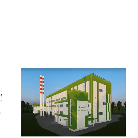
за
за
щь