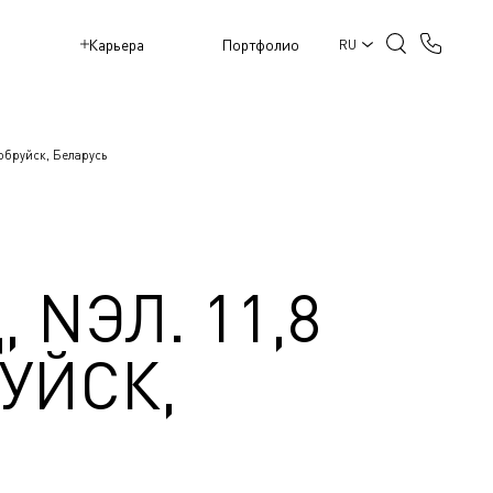
M
Карьера
Портфолио
RU
обруйск, Беларусь
 NЭЛ. 11,8
УЙСК,