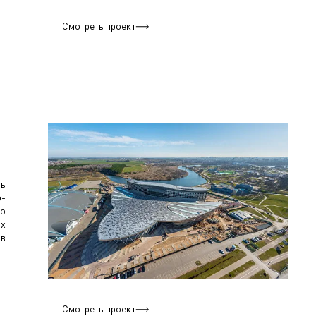
Смотреть проект
ть
о-
ию
ых
ов
Смотреть проект