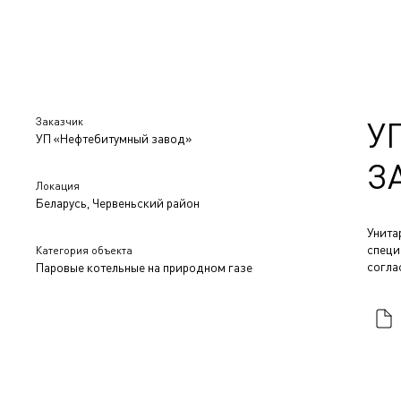
Заказчик
У
УП «Нефтебитумный завод»
З
Локация
Беларусь, Червеньский район
Унита
специ
Категория объекта
согла
Паровые котельные на природном газе