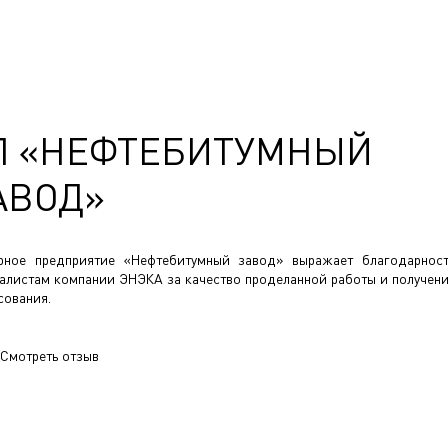
П «НЕФТЕБИТУМНЫЙ
АВОД»
рное предприятие «Нефтебитумный завод» выражает благодарнос
алистам компании ЭНЭКА за качество проделанной работы и получен
сования.
Смотреть отзыв