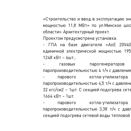
«Строительство и ввод в эксплуатацию эн
мощностью 11,8 МВт» по ул.Минское шос
области». Архитектурный проект.
Проектом предусмотрена установка:
- ГПА на базе двигателя «AoE 20V40
единичной электрической мощностью 195
1248 кВт – 6шт.;
- газовых парогенераторов
паропроизводительностью 4 т/ч с давлением
- парового котла-утилизатор
паропроизводительностью 4,5 т/ч с давлен
32 кгс/см2 – 1шт. С секцией подогрева се
1664 кВт – 1шт.
- парового котла-утилизатор
паропроизводительностью 3,38 т/ч с дав
секцией подогрева сетевой воды тепловой