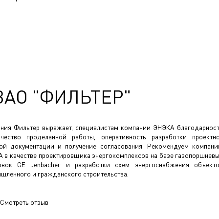
ЗАО "ФИЛЬТЕР"
ния Фильтер выражает, специалистам компании ЭНЭКА благодарнос
чество проделанной работы, оперативность разработки проектн
ой документации и получение согласования. Рекомендуем компан
 в качестве проектировщика энергокомплексов на базе газопоршнев
овок GE Jenbacher и разработки схем энергоснабжения объект
шленного и гражданского строительства.
Смотреть отзыв