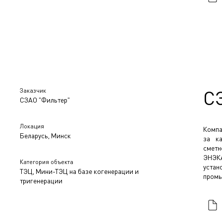
Заказчик
С
СЗАО "Фильтер"
Локация
Компа
Беларусь, Минск
за ка
сметн
ЭНЭКА
Категория объекта
устан
ТЭЦ, Мини-ТЭЦ на базе когенерации и
промы
тригенерации