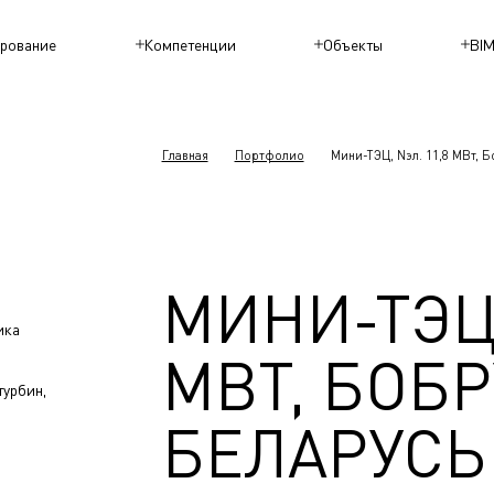
рование
Компетенции
Объекты
BI
Главная
Портфолио
Мини-ТЭЦ, Nэл. 11,8 МВт, Б
МИНИ-ТЭЦ,
ика
МВТ, БОБР
турбин,
БЕЛАРУСЬ