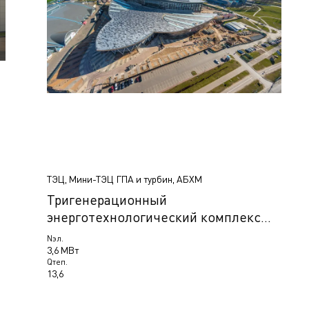
ТЭЦ, Мини-ТЭЦ ГПА и турбин, АБХМ
Тригенерационный
энерготехнологический комплекс
(ЭТК) на объекте: «Строительство
Nэл.
многофункционального комплекса",
3,6 МВт
Qтеп.
Минск, Беларусь
13,6