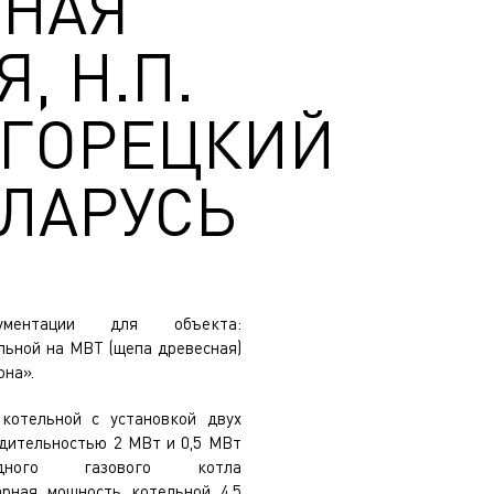
ЙНАЯ
, Н.П.
 ГОРЕЦКИЙ
ЕЛАРУСЬ
кументации для объекта:
льной на МВТ (щепа древесная)
она».
котельной с установкой двух
дительностью 2 МВт и 0,5 МВт
ного газового котла
рная мощность котельной 4,5