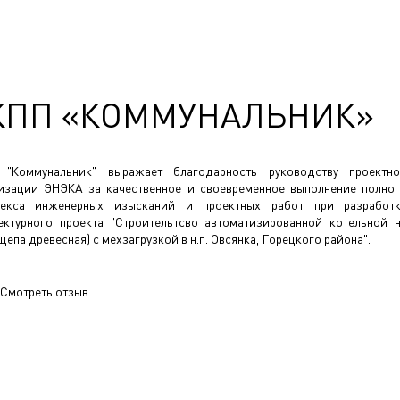
КПП «КОММУНАЛЬНИК»
 "Коммунальник" выражает благодарность руководству проектн
изации ЭНЭКА за качественное и своевременное выполнение полно
лекса инженерных изысканий и проектных работ при разработ
ектурного проекта "Строительтсво автоматизированной котельной 
щепа древесная) с мехзагрузкой в н.п. Овсянка, Горецкого района".
Смотреть отзыв