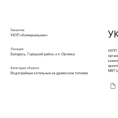
Заказчик
У
УКПП «Коммунальник»
Локация
УКПП
Беларусь, Горецкий район, н.п. Овсянка
орган
комп
архит
Категория объекта
МВТ (
Водогрейные котельные на древесном топливе