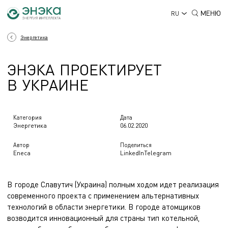
МЕНЮ
RU
Энергетика
Э
Н
Э
К
А
П
Р
О
Е
К
Т
И
Р
У
Е
Т
ЭНЭКА ПРОЕКТИРУЕТ В УК
В
У
К
Р
А
И
Н
Е
Категория
Дата
Энергетика
06.02.2020
Автор
Поделиться
Eneca
LinkedIn
Telegram
В городе Славутич (Украина) полным ходом идет реализация
современного проекта с применением альтернативных
технологий в области энергетики. В городе атомщиков
возводится инновационный для страны тип котельной,