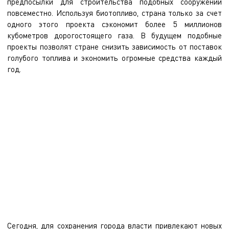
предпосылки для строительства подобных сооружений
повсеместно. Используя биотопливо, страна только за счет
одного этого проекта сэкономит более 5 миллионов
кубометров дорогостоящего газа. В будущем подобные
проекты позволят стране снизить зависимость от поставок
голубого топлива и экономить огромные средства каждый
год.
Славутич – самый молодой город в Украине, однако судьба его
непроста. Он был создан как новое место постоянного
проживания сотрудников Чернобыльской АЭС (большая часть
жителей Славутича ранее проживали в г. Припять). Однако история
города была разделена на два периода трагическим решением о
досрочном закрытии станции. Ранее, около 85% бюджетных
средств города обеспечивалось работой ЧАЭС. С 2000 г. Славутич,
фактически лишился основного источника поступления средств.
Сегодня, для сохранения города власти привлекают новых