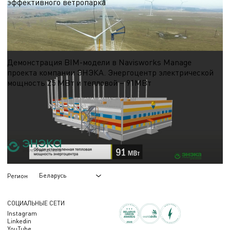
эффективного ветропарка
Первый шаг. Проведение скрининга (выбора) потенциальных площадок для
проектирования ветроэнергетической станции (ВЭС)
19.10.2024
Демонстрация BIM-модели в Navisworks Manage
проекта компании ЭНЭКА. Энергоцентр электрической
мощность 25 МВт и тепловой – 91МВт
В видео показано здание энергоцентра. Видео демонстрирует:
18.10.2024
Беларусь
Регион
СОЦИАЛЬНЫЕ СЕТИ
Instagram
Linkedin
YouTube